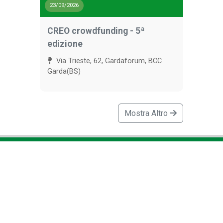
23/09/2026
CREO crowdfunding - 5ª
edizione
Via Trieste, 62, Gardaforum, BCC
Garda(BS)
Mostra Altro
BCC Garda